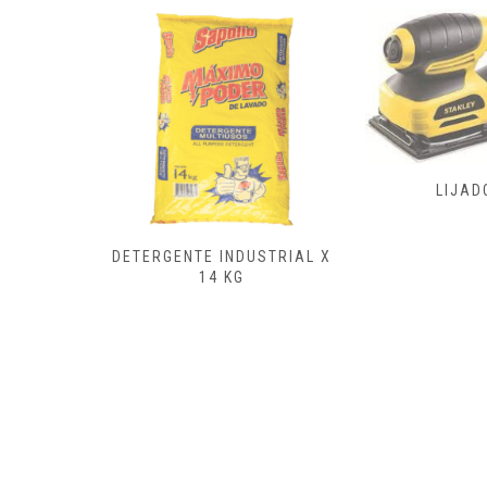
FRESAD
LIJADORA
CEPILL
ENSAMB
USTRIAL X