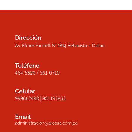
Dirección
Av. Elmer Faucett N° 1814 Bellavista – Callao
Teléfono
464-5620 / 561-0710
Celular
999662498 | 981193953
Email
administracion@arcosa.com.pe