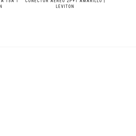
A 15A 1
CONECTOR AEREO 2P+T AMARILLO |
N
LEVITON