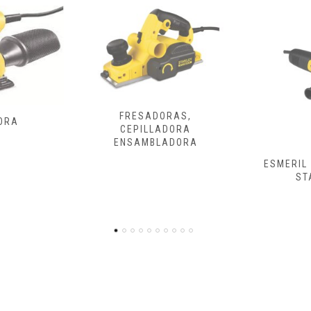
ORAS,
ADORA
LADORA
ESMERIL Y PULIDORA
ATORNILLA
STANLEY
DE 