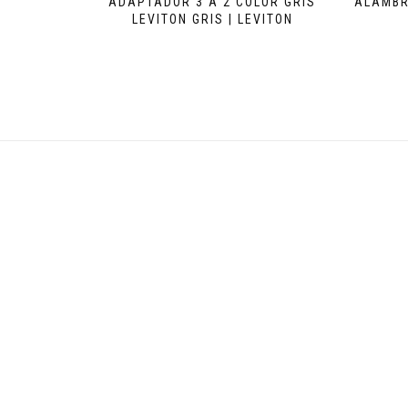
ADAPTADOR 3 A 2 COLOR GRIS
ALAMBR
LEVITON GRIS | LEVITON