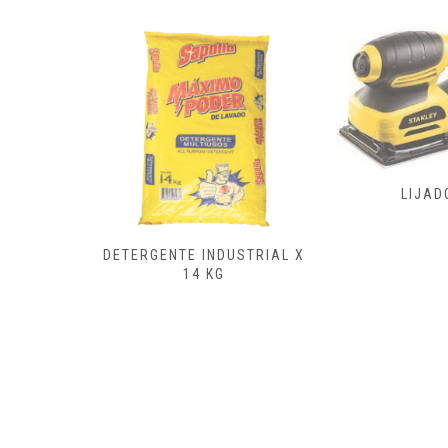
FRESAD
LIJADORA
CEPILL
ENSAMB
USTRIAL X