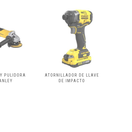
DOR DE LLAVE
ATORNILLADOR ELECTRICO
ESCO
IMPACTO
REGULA
CON