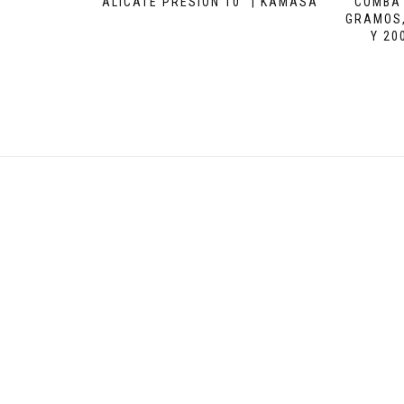
ALICATE PRESION 10″ | KAMASA
COMBA 
GRAMOS,
Y 20