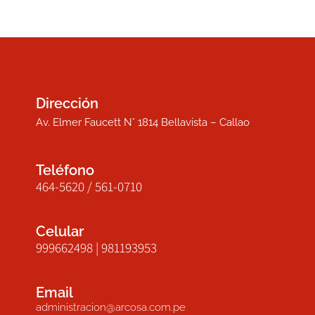
Dirección
Av. Elmer Faucett N° 1814 Bellavista – Callao
Teléfono
464-5620 / 561-0710
Celular
999662498 | 981193953
Email
administracion@arcosa.com.pe