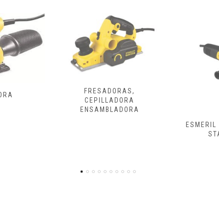
ORAS,
ADORA
LADORA
ESMERIL Y PULIDORA
ATORNILLA
STANLEY
DE 