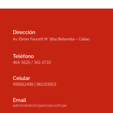
Dirección
Av. Elmer Faucett N° 1814 Bellavista – Callao
Teléfono
464-5620 / 561-0710
Celular
999662498 | 981193953
Email
administracion@arcosa.com.pe