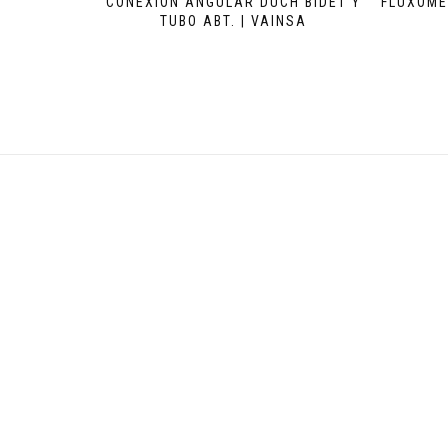
CONEXIÓN ANGULAR DUCH BIDET Y
FLUXOME
TUBO ABT. | VAINSA