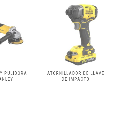
DOR DE LLAVE
ATORNILLADOR ELECTRICO
ESCO
IMPACTO
REGULA
CON