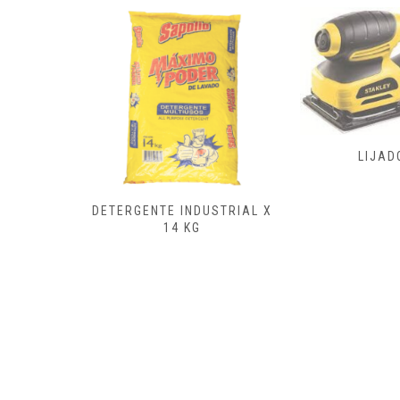
FRESAD
LIJADORA
CEPILL
ENSAMB
USTRIAL X