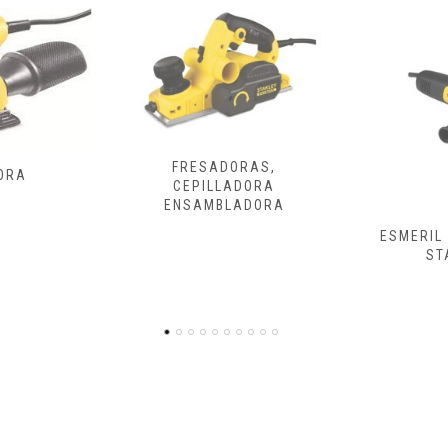
ORAS,
ADORA
LADORA
ESMERIL Y PULIDORA
ATORNILLA
STANLEY
DE 