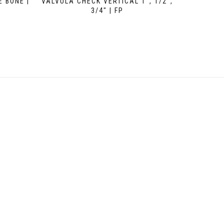
 BONE |
VALVULA CHECK VERTICAL 1″, 1/2″,
3/4″ | FP