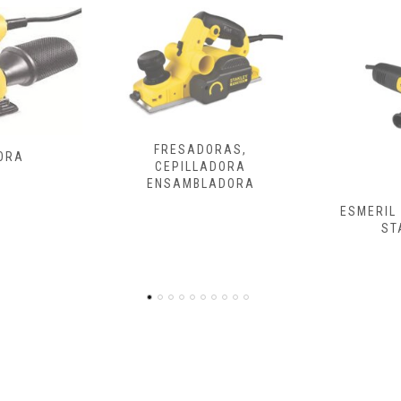
ORAS,
ADORA
LADORA
ESMERIL Y PULIDORA
ATORNILLA
STANLEY
DE 