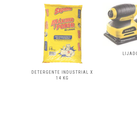
FRESAD
LIJADORA
CEPILL
ENSAMB
USTRIAL X