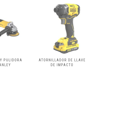
DOR DE LLAVE
ATORNILLADOR ELECTRICO
ESCO
IMPACTO
REGULA
CON