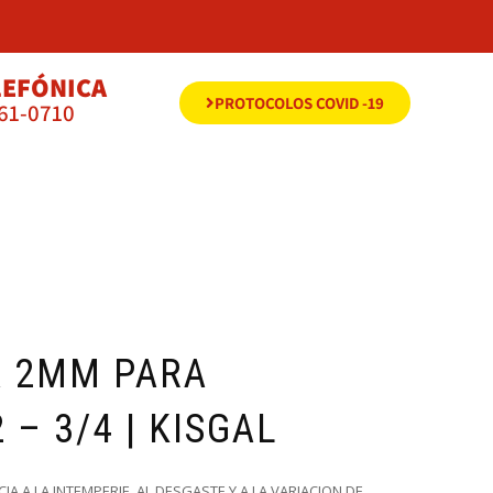
LEFÓNICA
PROTOCOLOS COVID -19
561-0710
A 2MM PARA
 – 3/4 | KISGAL
A A LA INTEMPERIE, AL DESGASTE Y A LA VARIACION DE