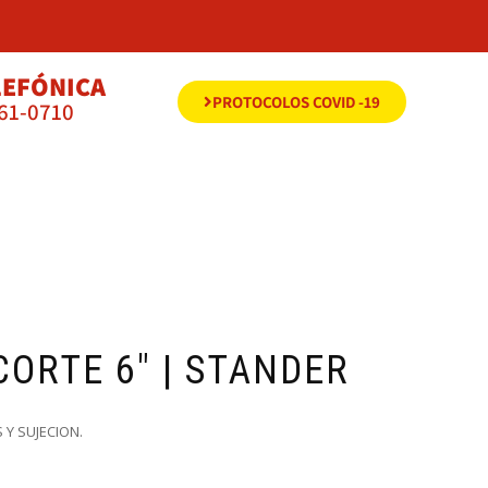
LEFÓNICA
PROTOCOLOS COVID -19
561-0710
CORTE 6″ | STANDER
 Y SUJECION.