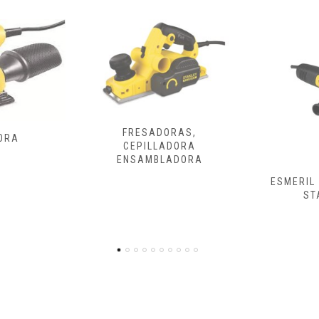
ORAS,
ADORA
LADORA
ESMERIL Y PULIDORA
ATORNILLA
STANLEY
DE 