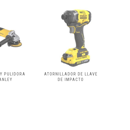
DOR DE LLAVE
ATORNILLADOR ELECTRICO
ESCO
IMPACTO
REGULA
CON