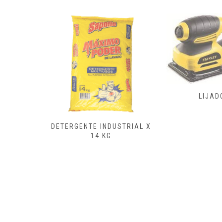
FRESAD
LIJADORA
CEPILL
ENSAMB
USTRIAL X