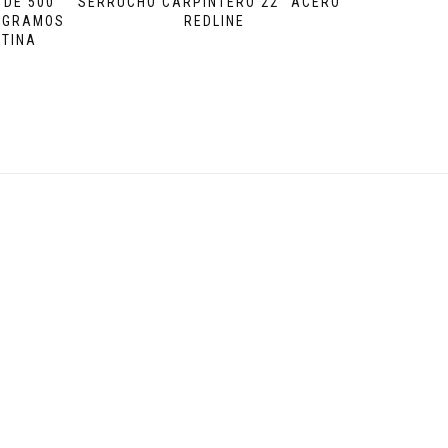
 DE 500
SERRUCHO CARPINTERO 22″ ACERO |
0 GRAMOS
REDLINE
NTINA