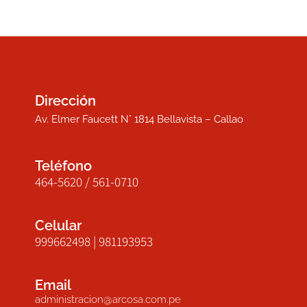
Dirección
Av. Elmer Faucett N° 1814 Bellavista – Callao
Teléfono
464-5620 / 561-0710
Celular
999662498 | 981193953
Email
administracion@arcosa.com.pe